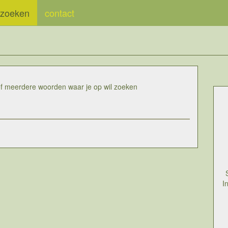
zoeken
contact
of meerdere woorden waar je op wil zoeken
I