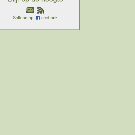
Saltooo op
acebook