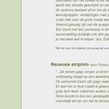
openslaan van het boekje is dat de 
wordt een situatie geschetst en e
de cartoons beslaan af en toe de 
woordgrappen, verwijzingen naar po
zoals vele voor de grote media we
Vreemd genoeg zijn net die grappe
Een eend met een periscoop in de r
samenstelling duidelijk ook slim g
je niet weet wat te kopen, dus. E
Klik hier voor het origineel (zie paragraaf ove
Recensie stripinfo
(door Fluiten)
"...De eerste gags zorgen al dire
ontbossing slaagt op een weelderi
De cartoonist tracht zijn gags vaa
En wat het zo leuk maakt is gewoon
grap toch weer volkomen anders ui
Deze bundel is dus een geslaagde 
vriendelijk wil zijn om het te intro