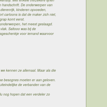
enstijl. Met enkele trefzekere lijnen
en handschrift. De onderwerpen van
dierenrijk, kinderen opvoeden,
t cartoons is dat de maker zich niet,
grap komt eerst.
e onderwerpen, het meest geslaagd.
vlak. Saltooo was bij de
jaarsgeschenkje voor iemand waarvoor
, we kennen ze allemaal. Maar als die
aagse besognes moeten er aan geloven.
 uiteindelijke de verbanden van de
Nu nog hopen dat een verdeler zo