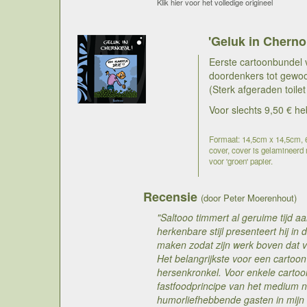
Klik hier voor het volledige origineel
'Geluk in Cherno
Eerste cartoonbundel 
doordenkers tot gewo
(Sterk afgeraden toilet
Voor slechts 9,50 € he
Formaat: 14,5cm x 14,5cm, 68
cover, cover is gelamineerd m
voor 'groen' papier.
Recensie
(door Peter Moerenhout)
"Saltooo timmert al geruime tijd a
herkenbare stijl presenteert hij in 
maken zodat zijn werk boven dat v
Het belangrijkste voor een cartoon 
hersenkronkel. Voor enkele cartoo
fastfoodprincipe van het medium n
humorliefhebbende gasten in mijn t