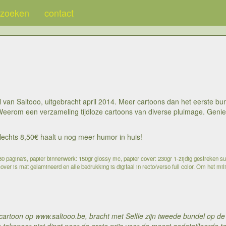
zoeken
contact
an Saltooo, uitgebracht april 2014. Meer cartoons dan het eerste bund
Weerom een verzameling tijdloze cartoons van diverse pluimage. Genie
 slechts 8,50€ haalt u nog meer humor in huis!
 pagina's, papier binnenwerk: 150gr glossy mc, papier cover: 230gr 1-zijdig gestreken su
over is mat gelamineerd en alle bedrukking is digitaal in recto/verso full color. Om het mil
cartoon op www.saltooo.be, bracht met Selfie zijn tweede bundel op de 