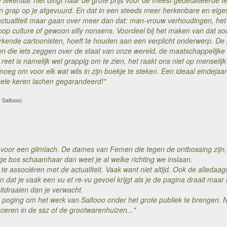
tekenaar niet dingt naar de grote prijs voor de meest gedetailleerde tek
en grap op je afgevuurd. En dat in een steeds meer herkenbare en eig
actualiteit maar gaan over meer dan dat: man-vrouw verhoudingen, het 
p culture of gewoon silly nonsens. Voordeel bij het maken van dat soor
rkende cartoonisten, hoeft te houden aan een verplicht onderwerp. De 
n die iets zeggen over de staat van onze wereld, de maatschappelijk
eet is namelijk wel grappig om te zien, het raakt ons niet op menselijk 
enoeg om voor elk wat wils in zijn boekje te steken. Een ideaal einde
nkele keren lachen gegarandeerd!"
r Saltooo)
ct voor een glimlach. De dames van Femen die tegen de ontbossing zijn
ge bos schaamhaar dan weet je al welke richting we inslaan.
k te associëren met de actualiteit. Vaak want niet altijd. Ook de alled
 dat je vaak een vu et re-vu gevoel krijgt als je de pagina draait maar
tdraaien dan je verwacht.
poging om het werk van Saltooo onder het grote publiek te brengen. 
duceren in de ssz of de grootwarenhuizen..."