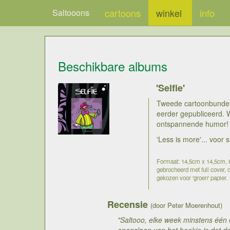
cartoons
winkel
info
Saltooons
Beschikbare albums
'Selfie'
Tweede cartoonbundel v
eerder gepubliceerd. 
ontspannende humor!
'Less is more'... voor
Formaat: 14,5cm x 14,5cm, 80
gebrocheerd met full cover, c
gekozen voor 'groen' papier.
Recensie
(door Peter Moerenhout)
"Saltooo, elke week minstens één 