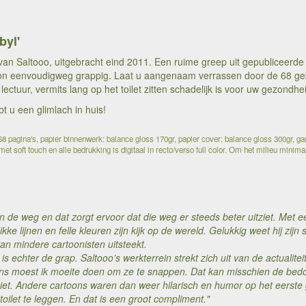
byl'
van Saltooo, uitgebracht eind 2011. Een ruime greep uit gepubliceerde
on eenvoudigweg grappig. Laat u aangenaam verrassen door de 68 gek
 lectuur, vermits lang op het toilet zitten schadelijk is voor uw gezondhe
bt u een glimlach in huis!
 pagina's, papier binnenwerk: balance gloss 170gr, papier cover: balance gloss 300gr, ga
et soft touch en alle bedrukking is digitaal in recto/verso full color. Om het milieu minim
an de weg en dat zorgt ervoor dat die weg er steeds beter uitziet. Met 
dikke lijnen en felle kleuren zijn kijk op de wereld. Gelukkig weet hij zijn
an mindere cartoonisten uitsteekt.
is echter de grap. Saltooo’s werkterrein strekt zich uit van de actualit
ns moest ik moeite doen om ze te snappen. Dat kan misschien de bedoe
iet. Andere cartoons waren dan weer hilarisch en humor op het eerste
oilet te leggen. En dat is een groot compliment."