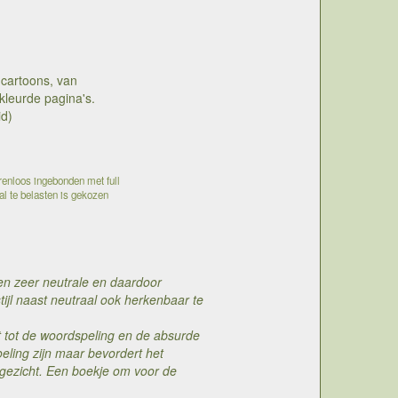
 cartoons, van
leurde pagina's.
id)
renloos ingebonden met full
aal te belasten is gekozen
een zeer neutrale en daardoor
 stijl naast neutraal ook herkenbaar te
eit tot de woordspeling en de absurde
ling zijn maar bevordert het
 gezicht. Een boekje om voor de