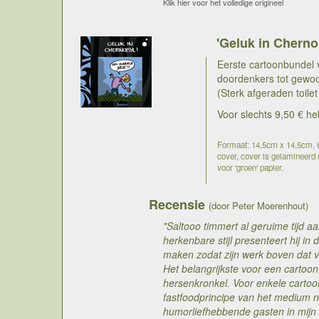
Klik hier voor het volledige origineel
'Geluk in Cherno
Eerste cartoonbundel 
doordenkers tot gewo
(Sterk afgeraden toilet
Voor slechts 9,50 € he
Formaat: 14,5cm x 14,5cm, 68
cover, cover is gelamineerd m
voor 'groen' papier.
Recensie
(door Peter Moerenhout)
"Saltooo timmert al geruime tijd a
herkenbare stijl presenteert hij in 
maken zodat zijn werk boven dat v
Het belangrijkste voor een cartoon 
hersenkronkel. Voor enkele cartoo
fastfoodprincipe van het medium n
humorliefhebbende gasten in mijn t