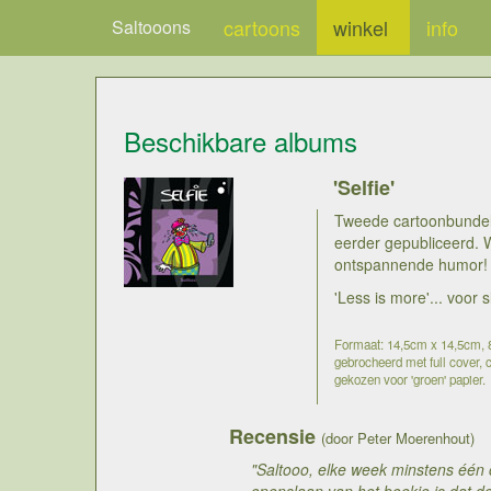
cartoons
winkel
info
Saltooons
Beschikbare albums
'Selfie'
Tweede cartoonbundel v
eerder gepubliceerd. 
ontspannende humor!
'Less is more'... voor
Formaat: 14,5cm x 14,5cm, 80
gebrocheerd met full cover, c
gekozen voor 'groen' papier.
Recensie
(door Peter Moerenhout)
"Saltooo, elke week minstens één 