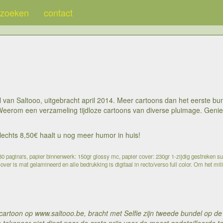
zoeken
contact
an Saltooo, uitgebracht april 2014. Meer cartoons dan het eerste bund
Weerom een verzameling tijdloze cartoons van diverse pluimage. Genie
 slechts 8,50€ haalt u nog meer humor in huis!
 pagina's, papier binnenwerk: 150gr glossy mc, papier cover: 230gr 1-zijdig gestreken su
over is mat gelamineerd en alle bedrukking is digitaal in recto/verso full color. Om het mil
cartoon op www.saltooo.be, bracht met Selfie zijn tweede bundel op de 