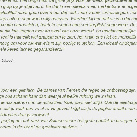
tekenaar niet dingt naar de grote prijs voor de meest gedetailleerde tek
en grap op je afgevuurd. En dat in een steeds meer herkenbare en eig
actualiteit maar gaan over meer dan dat: man-vrouw verhoudingen, het 
p culture of gewoon silly nonsens. Voordeel bij het maken van dat soor
rkende cartoonisten, hoeft te houden aan een verplicht onderwerp. De 
n die iets zeggen over de staat van onze wereld, de maatschappelijk
eet is namelijk wel grappig om te zien, het raakt ons niet op menselijk 
enoeg om voor elk wat wils in zijn boekje te steken. Een ideaal einde
nkele keren lachen gegarandeerd!"
r Saltooo)
ct voor een glimlach. De dames van Femen die tegen de ontbossing zijn
ge bos schaamhaar dan weet je al welke richting we inslaan.
k te associëren met de actualiteit. Vaak want niet altijd. Ook de alled
 dat je vaak een vu et re-vu gevoel krijgt als je de pagina draait maar
tdraaien dan je verwacht.
poging om het werk van Saltooo onder het grote publiek te brengen. 
duceren in de ssz of de grootwarenhuizen..."