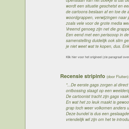
openslaan van het boekje is dat de 
wordt een situatie geschetst en e
de cartoons beslaan af en toe de 
woordgrappen, verwijzingen naar po
zoals vele voor de grote media we
Vreemd genoeg zijn net die grappe
Een eend met een periscoop in de r
samenstelling duidelijk ook slim g
je niet weet wat te kopen, dus. E
Klik hier voor het origineel (zie paragraaf ove
Recensie stripinfo
(door Fluiten)
"...De eerste gags zorgen al dire
ontbossing slaagt op een weelderi
De cartoonist tracht zijn gags vaa
En wat het zo leuk maakt is gewoon
grap toch weer volkomen anders ui
Deze bundel is dus een geslaagde 
vriendelijk wil zijn om het te intro