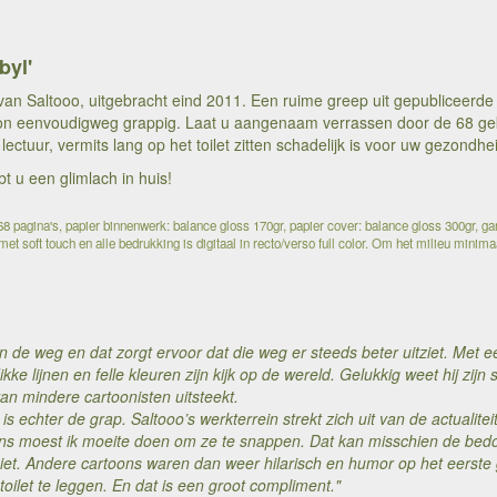
byl'
van Saltooo, uitgebracht eind 2011. Een ruime greep uit gepubliceerde
on eenvoudigweg grappig. Laat u aangenaam verrassen door de 68 gek
 lectuur, vermits lang op het toilet zitten schadelijk is voor uw gezondhe
bt u een glimlach in huis!
 pagina's, papier binnenwerk: balance gloss 170gr, papier cover: balance gloss 300gr, ga
et soft touch en alle bedrukking is digitaal in recto/verso full color. Om het milieu minim
an de weg en dat zorgt ervoor dat die weg er steeds beter uitziet. Met 
dikke lijnen en felle kleuren zijn kijk op de wereld. Gelukkig weet hij zijn
an mindere cartoonisten uitsteekt.
is echter de grap. Saltooo’s werkterrein strekt zich uit van de actualit
ns moest ik moeite doen om ze te snappen. Dat kan misschien de bedoe
iet. Andere cartoons waren dan weer hilarisch en humor op het eerste
oilet te leggen. En dat is een groot compliment."