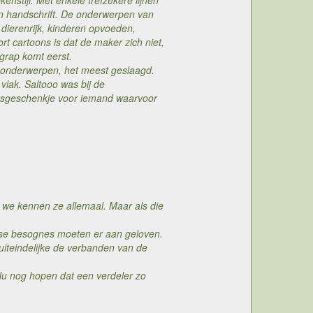
enstijl. Met enkele trefzekere lijnen
en handschrift. De onderwerpen van
dierenrijk, kinderen opvoeden,
t cartoons is dat de maker zich niet,
grap komt eerst.
e onderwerpen, het meest geslaagd.
vlak. Saltooo was bij de
jaarsgeschenkje voor iemand waarvoor
, we kennen ze allemaal. Maar als die
aagse besognes moeten er aan geloven.
 uiteindelijke de verbanden van de
Nu nog hopen dat een verdeler zo