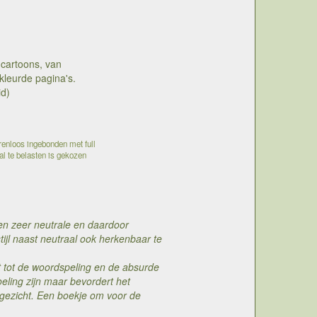
 cartoons, van
leurde pagina's.
id)
renloos ingebonden met full
aal te belasten is gekozen
een zeer neutrale en daardoor
 stijl naast neutraal ook herkenbaar te
eit tot de woordspeling en de absurde
ling zijn maar bevordert het
 gezicht. Een boekje om voor de