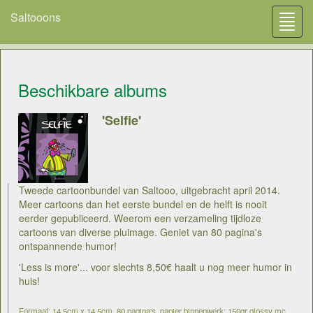
Saltooons
Toggl
navig
Beschikbare albums
'Selfie'
Tweede cartoonbundel van Saltooo, uitgebracht april 2014.
Meer cartoons dan het eerste bundel en de helft is nooit
eerder gepubliceerd. Weerom een verzameling tijdloze
cartoons van diverse pluimage. Geniet van 80 pagina's
ontspannende humor!
'Less is more'... voor slechts 8,50€ haalt u nog meer humor in
huis!
Formaat: 14,5cm x 14,5cm, 80 pagina's, papier binnenwerk: 150gr glossy mc,