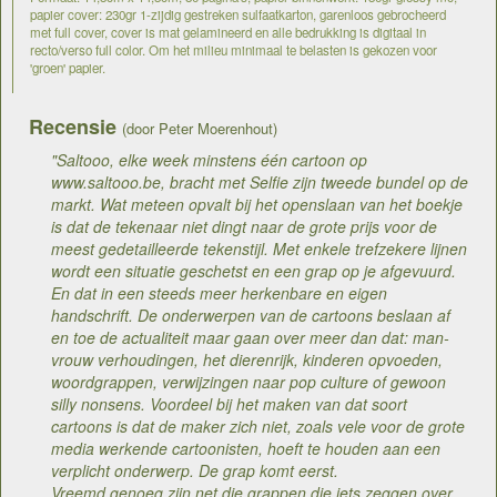
papier cover: 230gr 1-zijdig gestreken sulfaatkarton, garenloos gebrocheerd
met full cover, cover is mat gelamineerd en alle bedrukking is digitaal in
recto/verso full color. Om het milieu minimaal te belasten is gekozen voor
'groen' papier.
Recensie
(door Peter Moerenhout)
"Saltooo, elke week minstens één cartoon op
www.saltooo.be, bracht met Selfie zijn tweede bundel op de
markt. Wat meteen opvalt bij het openslaan van het boekje
is dat de tekenaar niet dingt naar de grote prijs voor de
meest gedetailleerde tekenstijl. Met enkele trefzekere lijnen
wordt een situatie geschetst en een grap op je afgevuurd.
En dat in een steeds meer herkenbare en eigen
handschrift. De onderwerpen van de cartoons beslaan af
en toe de actualiteit maar gaan over meer dan dat: man-
vrouw verhoudingen, het dierenrijk, kinderen opvoeden,
woordgrappen, verwijzingen naar pop culture of gewoon
silly nonsens. Voordeel bij het maken van dat soort
cartoons is dat de maker zich niet, zoals vele voor de grote
media werkende cartoonisten, hoeft te houden aan een
verplicht onderwerp. De grap komt eerst.
Vreemd genoeg zijn net die grappen die iets zeggen over