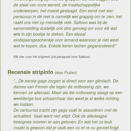
de staat van onze wereld, de maatschappelijke
onderwerpen, het meest geslaagd. Een eend met een
periscoop in de reet is namelijk wel grappig om te zien, het
raakt ons niet op menselijk vlak. Saltooo was bij de
samenstelling duidelijk ook slim genoeg om voor elk wat
wils in zijn boekje te steken. Een ideaal
eindejaarsgeschenkje voor iemand waarvoor je niet weet
wat te kopen, dus. Enkele keren lachen gegarandeerd!"
Klik hier voor het origineel (zie paragraaf over Saltooo)
Recensie stripinfo
(door Fluiten)
"...De eerste gags zorgen al direct voor een glimlach. De
dames van Femen die tegen de ontbossing zijn, we
kennen ze allemaal. Maar als die ontbossing slaagt op een
weelderige bos schaamhaar dan weet je al welke richting
we inslaan.
De cartoonist tracht zijn gags vaak te associëren met de
actualiteit. Vaak want niet altijd. Ook de alledaagse
besognes moeten er aan geloven. En wat het zo leuk
maakt is gewoon dat je vaak een vu et re-vu gevoel krijgt