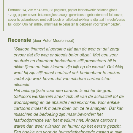
Formaat: 14,5cm x 14,5cm, 68 pagina's, papier binnenwerk: balance gloss
170gr, papier cover: balance gloss 300gr, garenloos ingebonden met full cover,
cover is gelamineerd met soft touch en alle bedrukking is digitaal in recto/verso
full color. Om het milieu minimaal te belasten is gekozen voor 'groen' papier.
Recensie
(door Peter Moerenhout)
"Saltooo timmert al geruime tijd aan de weg en dat zorgt
ervoor dat die weg er steeds beter uitziet. Met een zeer
neutrale en daardoor herkenbare stijl presenteert hij in
dikke lijnen en felle kleuren zijn kijk op de wereld. Gelukkig
weet hij zijn stijl naast neutraal ook herkenbaar te maken
zodat zijn werk boven dat van mindere cartoonisten
uitsteekt.
Het belangrijkste voor een cartoon is echter de grap.
Saltooo’s werkterrein strekt zich uit van de actualiteit tot de
woordspeling en de absurde hersenkronkel. Voor enkele
cartoons moest ik moeite doen om ze te snappen. Dat kan
misschien de bedoeling zijn maar bevordert het
fastfoodprincipe van het medium niet. Andere cartoons
waren dan weer hilarisch en humor op het eerste gezicht.
Een boekje om voor de humorliefhebbende gasten in mijn