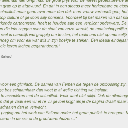
tekenaar niet dingt naar de grote prijs voor de meest gedetailleerde tek
en grap op je afgevuurd. En dat in een steeds meer herkenbare en eig
actualiteit maar gaan over meer dan dat: man-vrouw verhoudingen, het 
p culture of gewoon silly nonsens. Voordeel bij het maken van dat soor
rkende cartoonisten, hoeft te houden aan een verplicht onderwerp. De 
n die iets zeggen over de staat van onze wereld, de maatschappelijk
eet is namelijk wel grappig om te zien, het raakt ons niet op menselijk 
enoeg om voor elk wat wils in zijn boekje te steken. Een ideaal einde
nkele keren lachen gegarandeerd!"
r Saltooo)
ct voor een glimlach. De dames van Femen die tegen de ontbossing zijn
ge bos schaamhaar dan weet je al welke richting we inslaan.
k te associëren met de actualiteit. Vaak want niet altijd. Ook de alled
 dat je vaak een vu et re-vu gevoel krijgt als je de pagina draait maar
tdraaien dan je verwacht.
poging om het werk van Saltooo onder het grote publiek te brengen. 
duceren in de ssz of de grootwarenhuizen..."