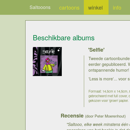
cartoons
winkel
info
Saltooons
Beschikbare albums
'Selfie'
Tweede cartoonbundel v
eerder gepubliceerd. 
ontspannende humor!
'Less is more'... voor
Formaat: 14,5cm x 14,5cm, 80
gebrocheerd met full cover, c
gekozen voor 'groen' papier.
Recensie
(door Peter Moerenhout)
"Saltooo, elke week minstens één 