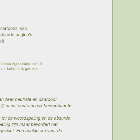
 cartoons, van
leurde pagina's.
id)
renloos ingebonden met full
aal te belasten is gekozen
een zeer neutrale en daardoor
 stijl naast neutraal ook herkenbaar te
eit tot de woordspeling en de absurde
ling zijn maar bevordert het
 gezicht. Een boekje om voor de