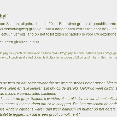
byl'
van Saltooo, uitgebracht eind 2011. Een ruime greep uit gepubliceerde
on eenvoudigweg grappig. Laat u aangenaam verrassen door de 68 gek
 lectuur, vermits lang op het toilet zitten schadelijk is voor uw gezondhe
bt u een glimlach in huis!
 pagina's, papier binnenwerk: balance gloss 170gr, papier cover: balance gloss 300gr, ga
et soft touch en alle bedrukking is digitaal in recto/verso full color. Om het milieu minim
an de weg en dat zorgt ervoor dat die weg er steeds beter uitziet. Met 
dikke lijnen en felle kleuren zijn kijk op de wereld. Gelukkig weet hij zijn
an mindere cartoonisten uitsteekt.
is echter de grap. Saltooo’s werkterrein strekt zich uit van de actualit
ns moest ik moeite doen om ze te snappen. Dat kan misschien de bedoe
iet. Andere cartoons waren dan weer hilarisch en humor op het eerste
oilet te leggen. En dat is een groot compliment."