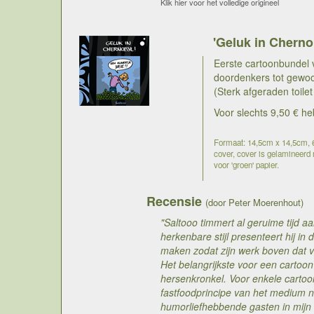
Klik hier voor het volledige origineel
'Geluk in Cherno
Eerste cartoonbundel 
doordenkers tot gewo
(Sterk afgeraden toilet
Voor slechts 9,50 € he
Formaat: 14,5cm x 14,5cm, 68
cover, cover is gelamineerd m
voor 'groen' papier.
Recensie
(door Peter Moerenhout)
"Saltooo timmert al geruime tijd a
herkenbare stijl presenteert hij in 
maken zodat zijn werk boven dat v
Het belangrijkste voor een cartoon 
hersenkronkel. Voor enkele cartoo
fastfoodprincipe van het medium n
humorliefhebbende gasten in mijn t