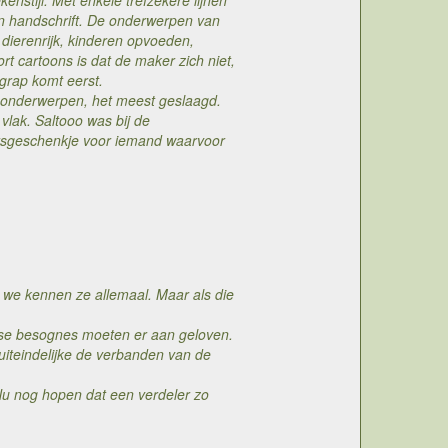
enstijl. Met enkele trefzekere lijnen
en handschrift. De onderwerpen van
dierenrijk, kinderen opvoeden,
t cartoons is dat de maker zich niet,
grap komt eerst.
e onderwerpen, het meest geslaagd.
vlak. Saltooo was bij de
jaarsgeschenkje voor iemand waarvoor
, we kennen ze allemaal. Maar als die
aagse besognes moeten er aan geloven.
 uiteindelijke de verbanden van de
Nu nog hopen dat een verdeler zo