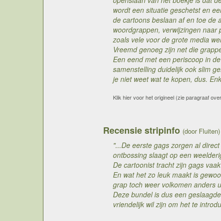
openslaan van het boekje is dat de 
wordt een situatie geschetst en e
de cartoons beslaan af en toe de 
woordgrappen, verwijzingen naar po
zoals vele voor de grote media we
Vreemd genoeg zijn net die grappe
Een eend met een periscoop in de r
samenstelling duidelijk ook slim g
je niet weet wat te kopen, dus. E
Klik hier voor het origineel (zie paragraaf ove
Recensie stripinfo
(door Fluiten)
"...De eerste gags zorgen al dire
ontbossing slaagt op een weelderi
De cartoonist tracht zijn gags vaa
En wat het zo leuk maakt is gewoon
grap toch weer volkomen anders ui
Deze bundel is dus een geslaagde 
vriendelijk wil zijn om het te intro