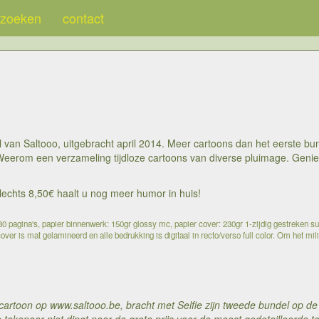
zoeken
contact
an Saltooo, uitgebracht april 2014. Meer cartoons dan het eerste bund
Weerom een verzameling tijdloze cartoons van diverse pluimage. Genie
 slechts 8,50€ haalt u nog meer humor in huis!
 pagina's, papier binnenwerk: 150gr glossy mc, papier cover: 230gr 1-zijdig gestreken su
over is mat gelamineerd en alle bedrukking is digitaal in recto/verso full color. Om het mil
cartoon op www.saltooo.be, bracht met Selfie zijn tweede bundel op de 