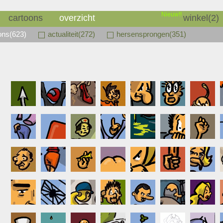
Nieuw!!
cartoons
overzicht
winkel(2)
oons(623)
actualiteit(272)
hersensprongen(351)