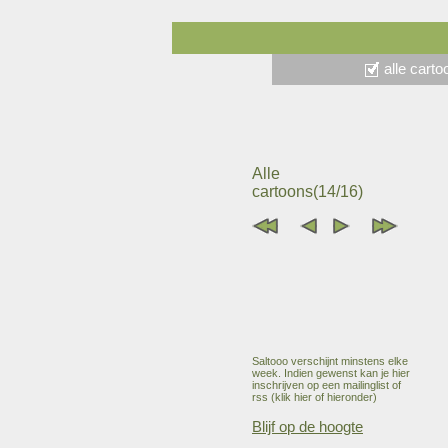
alle cart
Alle
cartoons(14/16)
Saltooo verschijnt minstens elke
week. Indien gewenst kan je hier
inschrijven op een mailinglist of
rss (klik hier of hieronder)
Blijf op de hoogte