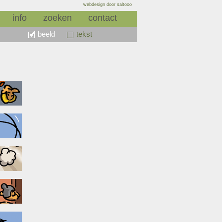
webdesign door saltooo
info
zoeken
contact
beeld
tekst