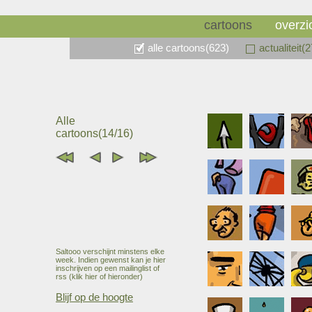
cartoons
overzi
alle cartoons(623)
actualiteit(
Alle
cartoons(14/16)
Saltooo verschijnt minstens elke
week. Indien gewenst kan je hier
inschrijven op een mailinglist of
rss (klik hier of hieronder)
Blijf op de hoogte