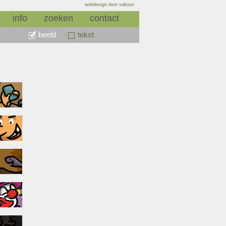
webdesign door saltooo
info
zoeken
contact
beeld
tekst