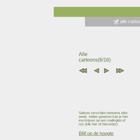
alle cart
Alle
cartoons(6/16)
Saltooo verschijnt minstens elke
week. Indien gewenst kan je hier
inschrijven op een mailinglist of
rss (klik hier of hieronder)
Blijf op de hoogte