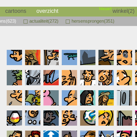
Nieuw!!
cartoons
overzicht
winkel(2)
oons(623)
actualiteit(272)
hersensprongen(351)