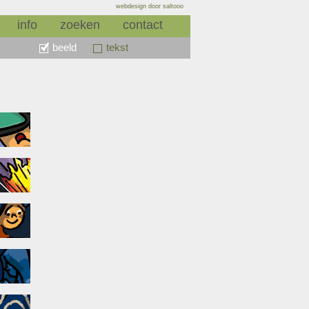
webdesign door saltooo
info
zoeken
contact
beeld
tekst