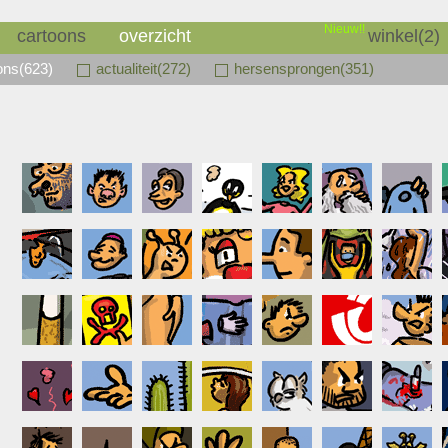
Nieuw!!
cartoons
overzicht
winkel(2)
oons(623)
actualiteit(272)
hersensprongen(351)