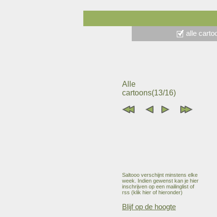
alle cart
Alle
cartoons(13/16)
Saltooo verschijnt minstens elke
week. Indien gewenst kan je hier
inschrijven op een mailinglist of
rss (klik hier of hieronder)
Blijf op de hoogte