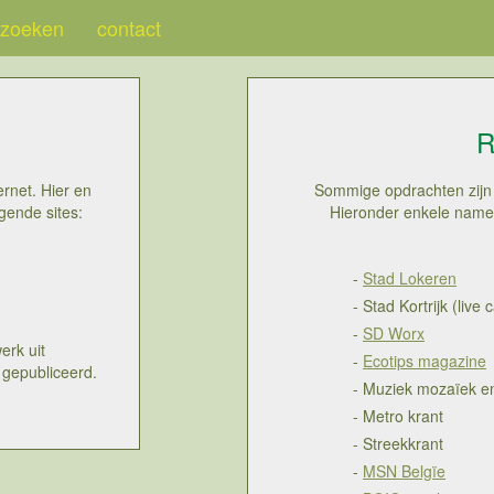
zoeken
contact
R
rnet. Hier en
Sommige opdrachten zijn va
lgende sites:
Hieronder enkele namen
-
Stad Lokeren
- Stad Kortrijk (live 
-
SD Worx
erk uit
-
Ecotips magazine
 gepubliceerd.
- Muziek mozaïek e
- Metro krant
- Streekkrant
-
MSN Belgïe