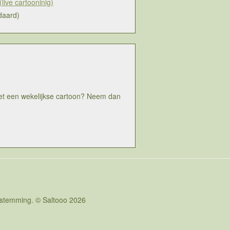
live cartooninig)
daard)
 met een wekelijkse cartoon? Neem dan
oestemming. © Saltooo 2026