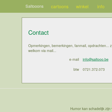
cartoons
winkel
info
Saltooons
Contact
Opmerkingen, bemerkingen, fanmail, opdrachten... zi
welkom via mail...
e-mail
info@saltooo.be
btw
0721.372.073
Humor kan schadelijk zijn