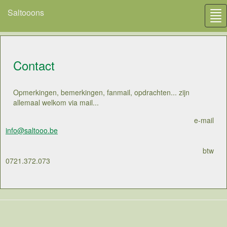
Saltooons
Tog
nav
Contact
Opmerkingen, bemerkingen, fanmail, opdrachten... zijn
allemaal welkom via mail...
e-mail
info@saltooo.be
btw
0721.372.073