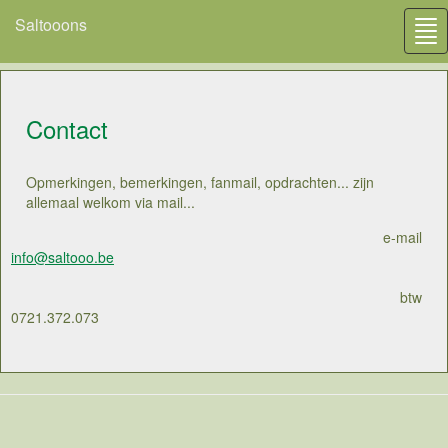
Saltooons
Tog
nav
Contact
Opmerkingen, bemerkingen, fanmail, opdrachten... zijn
allemaal welkom via mail...
e-mail
info@saltooo.be
btw
0721.372.073