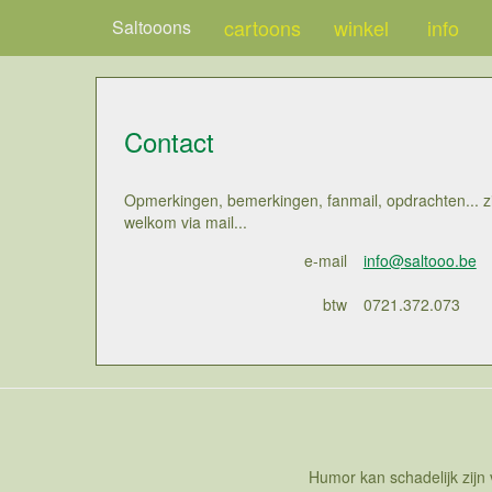
cartoons
winkel
info
Saltooons
Contact
Opmerkingen, bemerkingen, fanmail, opdrachten... zi
welkom via mail...
e-mail
info@saltooo.be
btw
0721.372.073
Humor kan schadelijk zijn