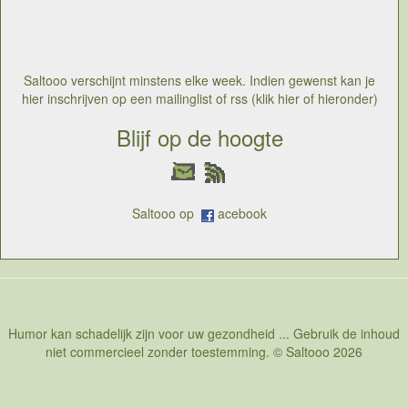
Lelijk maar het is toch niet iets waar de zon van wakker
gaat liggen. In ieder geval is het belangrijk om de eclips
met de nodige bescherming te bekijken. Dat kan een
natuurlijk bescherming zijn in de vorm van wolken, maar
het kan ook een bril zijn die de schadelijke uv stralen
Saltooo verschijnt minstens elke week. Indien gewenst kan je
tegenhoudt. DE verklaring voor het fenomeen is echter
hier inschrijven op een mailinglist of rss (klik hier of hieronder)
redelijk eenvoudig, aarde zon en maan liggen op een
bepaald moment op één lijn en de schaduw van de
Blijf op de hoogte
maan die tussen aarde en zon ligt, is de
zonsverduistering
Saltooo op
acebook
Humor kan schadelijk zijn voor uw gezondheid ... Gebruik de inhoud
niet commercieel zonder toestemming. © Saltooo 2026