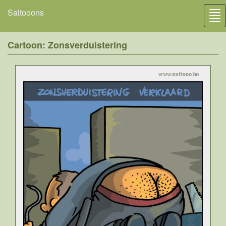
Saltooons
Tog
nav
Cartoon: Zonsverduistering