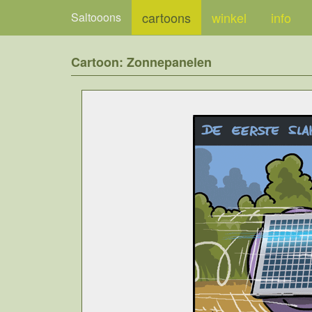
cartoons
winkel
info
Saltooons
Cartoon: Zonnepanelen