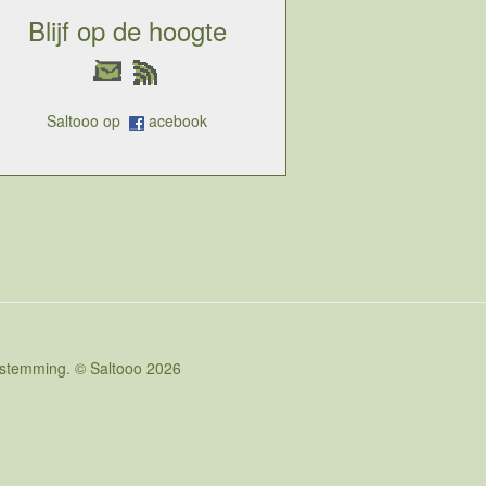
Blijf op de hoogte
Saltooo op
acebook
oestemming. © Saltooo 2026