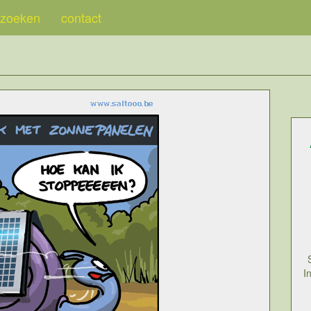
zoeken
contact
I