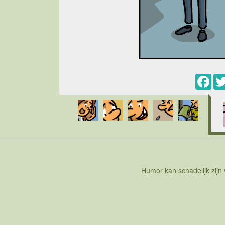
Fac
Cartoon over de grootste wiskundeprijs ter werel
medaille is het equivalent in de wiskunde. De m
wiskunde. De fields medaille wordt om de vier ja
voorwaarde voor de kandidaten is dat ze niet o
beloond voor hun werk met een fields medai
aangelegenheid. De uitrijking van 2014 is het d
prijs wordt uitgereikt aan een vrouw. De eer val
Ze krijgt hiermee erkenning voor haar werk in de
oppervlakken. Maryam is momenteel professor aan 
fields medaille hoopt dat de erkenning van ee
Humor kan schadelijk zijn