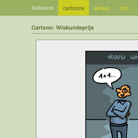
cartoons
winkel
info
Saltooons
Cartoon: Wiskundeprijs