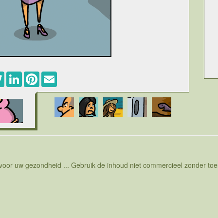
ebook
Twitter
LinkedIn
Pinterest
Email
d. In de wiskunde bestaat er geen nobelprijs maar de fields
eest begeerde prijs voor mensen die zich bezighouden met
ar uitgereikt door een internationaal congres. Belangrijke
uder zijn dan 30. Per vier jaar worden enkele wiskundigen
lle. Maar tot op heden was dat een strikt mannelijke
e eerste maal dat van die gewoonte wordt afgeweken en de
t te beurt aan Maryam mirzakhani, geboren in Iran, Teheran.
 complexe functietheorie en in het bijzonder rond Riemann-
de universiteit van Stanford in Calefornie. De jury van de
n vrouw vele jonge meisjes zal stimuleren in de wiskunde
 voor uw gezondheid ... Gebruik de inhoud niet commercieel zonder t