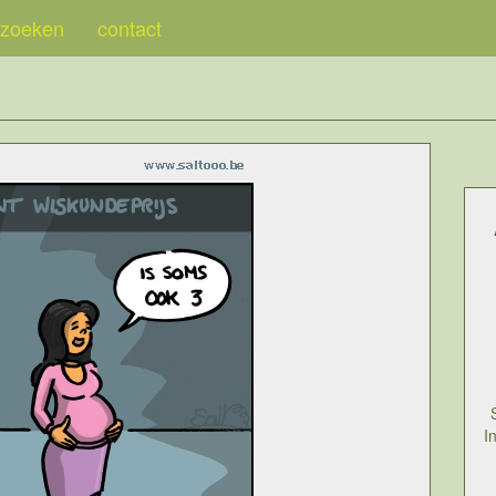
zoeken
contact
I