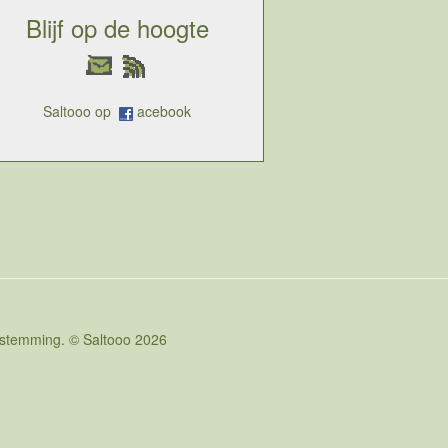
Blijf op de hoogte
Saltooo op
acebook
oestemming. © Saltooo 2026