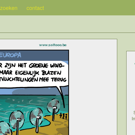
zoeken
contact
I