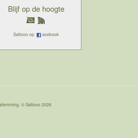
Blijf op de hoogte
Saltooo op
acebook
oestemming. © Saltooo 2026