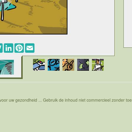
ebook
Twitter
LinkedIn
Pinterest
Email
e staten nogal wat problemen het hoofd moet bieden. Vaak
r geen puur Europese problemen, het zijn vaak mondiale
plossen. Als het milieus wordt beinvloedt buiten Europa zal
aard in landen rond Europa lager is dan in Europa zullen
er een geldige verblijf te krijgen. Vaak kan je die zaken
 groene energie wordt er gewerkt met andere bronnen van
iele brandstof. Er is zonneënergie maar ook windenergie.
ische om op te wekken met windmolens, maar vaak worden
evoerd en zijn ze enkel maar op papier in orde. Er meoten
ebruikt kan je alles bewijzen. Misschien kan je windmolens
 voor uw gezondheid ... Gebruik de inhoud niet commercieel zonder t
te wekken en in realiteit ze inzetten om vluchtelingen op
n te jagen zodat je geen illegaal verworven inwoners meer
hebt