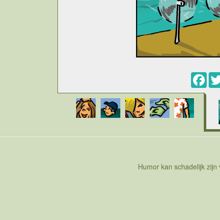
Fac
Cartoon over Europa dat als verzameling van vel
zijn de problemen waar Europa mee leeft echte
problemen. Zo kan je ecologie niet in je eentje o
Europa daar last van hebben. Als de levensstand
mensen proberen om Europa binnen te dringen en 
dus niet eenvoudig oplossen. In het kader van
energie produktie, andere dan gebaseerd op foss
Die laatste is misschien wel de meest ecolog
dergelijke initiatieven ook vaak niet goed uitg
immers quota gehaald worden en als je cijfers g
Humor kan schadelijk zijn
immers op papier gebruiken om groene energie op 
weg naar het beloofde land terug over de grenze