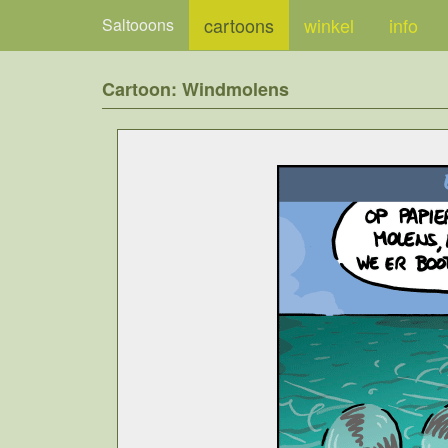
cartoons
winkel
info
Saltooons
Cartoon: Windmolens