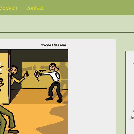
zoeken
contact
I