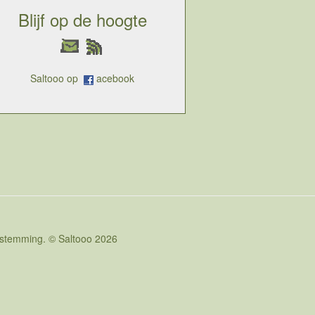
Blijf op de hoogte
Saltooo op
acebook
oestemming. © Saltooo 2026