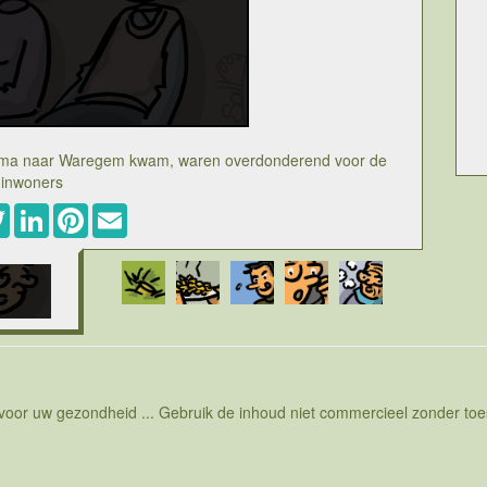
bama naar Waregem kwam, waren overdonderend voor de
inwoners
ebook
Twitter
LinkedIn
Pinterest
Email
gheidsmaatregelen die getroffen werden boor het eerste
en aantal gebeurtenissen in Brussel, zoals een toespraak
k door aan Waregem. De amerikaanse president gaat er een
 Een groot aantal amerikaans jonge mannen hebben in de
n leven gegeven voor de vrijheid. Het kerhof in Waregem
lgie. De herdenking door president Obama heeft echter wel
inwoners. De veiligheidsmaatregelen zijn ongezien en de
uiken sluiten. Dat betekent dat weinig mensen in Waregem of
ent ook echt gezien hebben.
 voor uw gezondheid ... Gebruik de inhoud niet commercieel zonder t