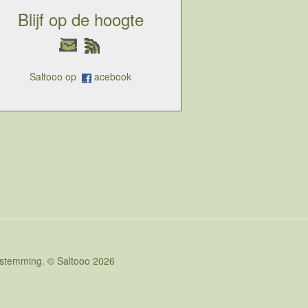
Blijf op de hoogte
Saltooo op
acebook
oestemming. © Saltooo 2026