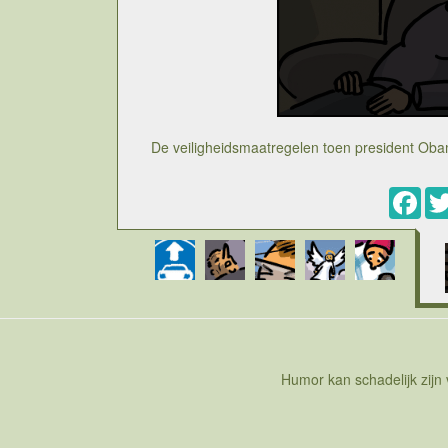
De veiligheidsmaatregelen toen president O
Fac
Cartoon over de recente demonstratie van veil
bezoek van president Obama aan Belgie. Naast e
in de Bozar, gaat er uiteindelijk ook een bezoe
bezoek brengen aan het kerkhof dat daar ligt.
twee wereldoorlogen immers op vreemde grond hu
is eigenlijk een stukje Amerikaanse grond in Be
heel wat gevolgen gehad voor Waregem en zijn 
inwoners moesten in huis blijven en zelfs de roll
onderweg de presid
Humor kan schadelijk zijn