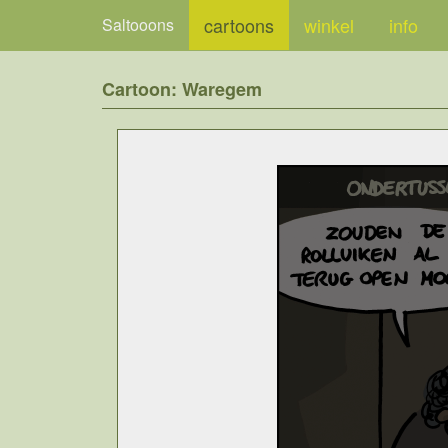
cartoons
winkel
info
Saltooons
Cartoon: Waregem