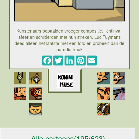
Kunstenaars bepaalden vroeger compositie, lichtinval,
sfeer en schilderden met hun streken. Luc Tuymans
deed alleen het laatste met een foto en probeert dan de
parodie truuk
Facebook
Twitter
LinkedIn
Pinterest
Email
Cartoon over de botsing tussen fotografe Katrijn Van
Giel en Luc Tuymans. De eerste maakte een foto van
politicus Jean-Marie DeDecker na de verkiezingen van
2010. Het duidelijk glimmend beeld van Jean-Marie is
daarin gedeeltelijk zichtbaar. Het schilderij toont exact
hetzelfde beeld van Jean-marie, de zelfde compositie
en lichtinval. Alleen is het geschilderd en geen foto.
Katrijn Van Giel diende een aanklacht in wegens
plagiaat, en de rechter volgde haar daarin. De
verdediging van Luc Tuymans was gebaseerd op het
feit dat het geen portret was maar een parodie. Als je
iets parodieert en er zijn belangrijke verschillen, is het
immers geen plagiaat. Een toch wel iets te doorzichtige
Alle cartoons(195/623)