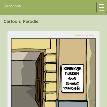
Saltooons
Tog
nav
Cartoon: Parodie