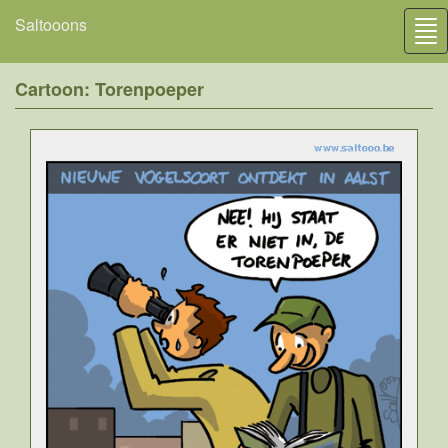
Saltooons
Tog
nav
Cartoon: Torenpoeper