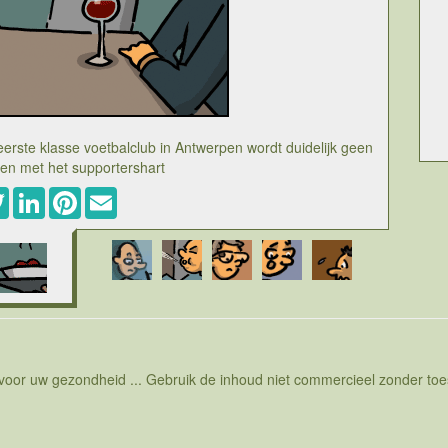
rste klasse voetbalclub in Antwerpen wordt duidelijk geen
en met het supportershart
ebook
Twitter
LinkedIn
Pinterest
Email
agers in het voetbal. De eeuwige vraag is of een manager
 hebben van de business waar hij manager van is. Bij
anagen en dat het niet noodzakelijk is om veel kennis te
t nog wel als managers dan ook enkel managen, maar vaak
n. In ieder geval is het duidelijk dat echte managers in
fers werken is overal een probleem maar voetbal blijkt toch
aag het maar aan Patrick Decuyper, hoof eigenaar van de
rschot en dus het verdwijnen van de laatste antwerpse club
ale kans om zijn ambities kracht bij te zetten. Gesprekken
atrick Decuyper betrof kon de eerste ploeg van Zulte
 voor uw gezondheid ... Gebruik de inhoud niet commercieel zonder t
ot. Maar hij heeft ondervonden dat mensen nog anders
ndiging om zulte te gaan verhuizen, werd de beslissing
ters. Een supportershart kan je niet in cijfers berekenen