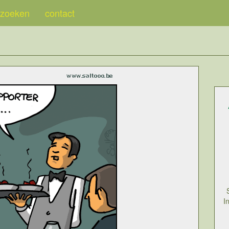
zoeken
contact
I