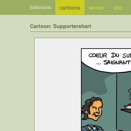
cartoons
winkel
info
Saltooons
Cartoon: Supportershart