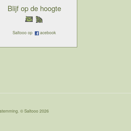
Blijf op de hoogte
Saltooo op
acebook
oestemming. © Saltooo 2026