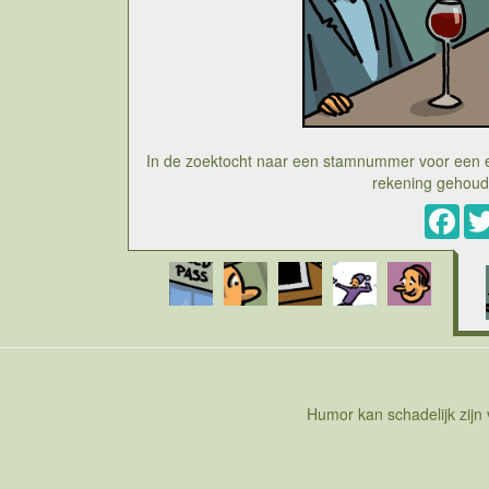
In de zoektocht naar een stamnummer voor een ee
rekening gehoud
Fac
Cartoon over het duidelijk toenemend aantal man
alles kan managen of toch enige kennis moet
managers zal je zeker vaak horen dat managers m
hebben over het onderwerp. Misschien werkt he
nemen ze dan ook mee inhoudelijke beslissinge
voetbal geen evidentie is. Hoofdzakelijk met cij
zeker veel met emoties te maken te hebben. Vr
voetbalclub Zulte Waregem. Het failliet van bee
uit eerste klasse leek voor de zakenman een ide
met Bart De Wever waren al gevoerd en wat P
Humor kan schadelijk zijn
Waregem gaan spelen in het kiel van beersch
denken dan cijfertjes want kort na de aanko
ongedaan gemaakt door de reacties van de suppor