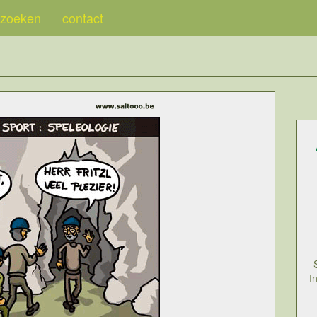
zoeken
contact
I