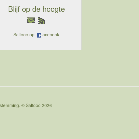
Blijf op de hoogte
Saltooo op
acebook
oestemming. © Saltooo 2026