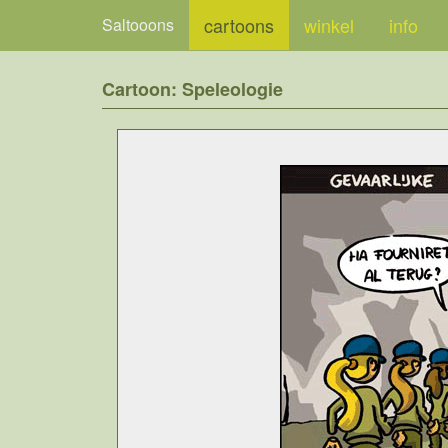
cartoons
winkel
info
Saltooons
Cartoon: Speleologie