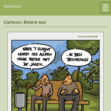
Saltooons
Tog
nav
Cartoon: Betere sex