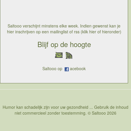
wel nog jonge mensen, kunnen dankzij die ervaring en
zelfzekerheid dan ook beter genieten van sex en van
elkaar. Het is dus belangrijk om zichzelf en elkaar te
kennen om optimaal te kunnen genieten van sex
Saltooo verschijnt minstens elke week. Indien gewenst kan je
hier inschrijven op een mailinglist of rss (klik hier of hieronder)
Blijf op de hoogte
Saltooo op
acebook
Humor kan schadelijk zijn voor uw gezondheid ... Gebruik de inhoud
niet commercieel zonder toestemming. © Saltooo 2026