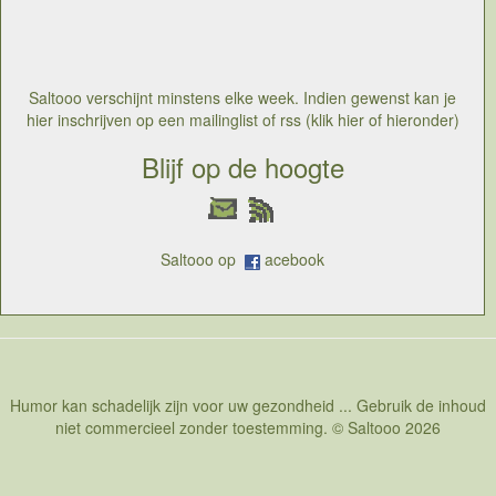
wel nog jonge mensen, kunnen dankzij die ervaring en
zelfzekerheid dan ook beter genieten van sex en van
elkaar. Het is dus belangrijk om zichzelf en elkaar te
kennen om optimaal te kunnen genieten van sex
Saltooo verschijnt minstens elke week. Indien gewenst kan je
hier inschrijven op een mailinglist of rss (klik hier of hieronder)
Blijf op de hoogte
Saltooo op
acebook
Humor kan schadelijk zijn voor uw gezondheid ... Gebruik de inhoud
niet commercieel zonder toestemming. © Saltooo 2026