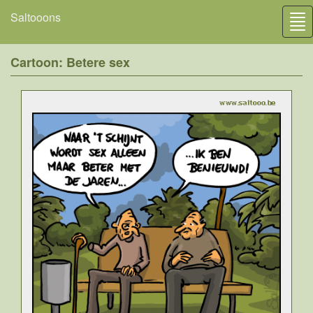
Saltooons
Tog
nav
Cartoon: Betere sex