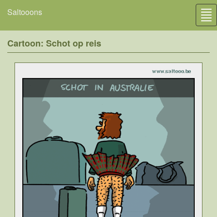
Saltooons
Tog
nav
Cartoon: Schot op reis