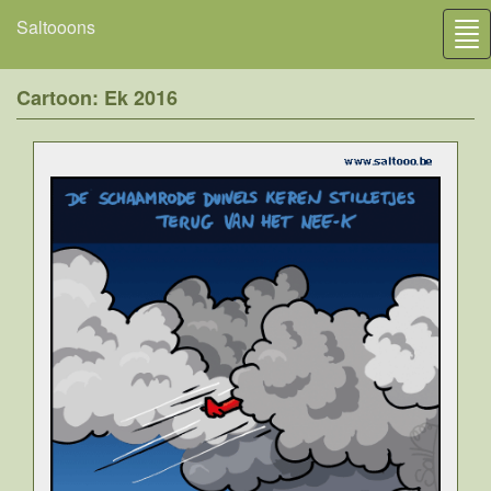
Saltooons
Tog
nav
Cartoon: Ek 2016