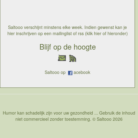
Een sterk openingskwartier zette de duivels op rozen.
Naigolan trapte weergaloos de bal tegen de netten, en
toen gingen de duivels acteruit leunen, alsof de
kwarbijtfinale al binnen was. Maar voetbal is en blijft
langer duren dan een kwartier en wales kwam eerst
Saltooo verschijnt minstens elke week. Indien gewenst kan je
gelijk om dan op voorsproingte geraken.In plaats van
hier inschrijven op een mailinglist of rss (klik hier of hieronder)
gelijk te maken kregen ze op het einde zelfds nog een
doelpunt tegen en de fiere generatie mocht afdruipen,
Blijf op de hoogte
de prestatie teleurstellend en de schaamte nabij
Saltooo op
acebook
Humor kan schadelijk zijn voor uw gezondheid ... Gebruik de inhoud
niet commercieel zonder toestemming. © Saltooo 2026