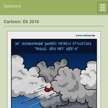
Saltooons
Tog
nav
Cartoon: Ek 2016