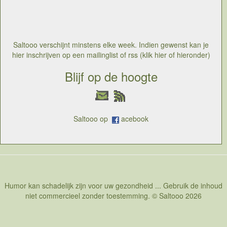
Een sterk openingskwartier zette de duivels op rozen.
Naigolan trapte weergaloos de bal tegen de netten, en
toen gingen de duivels acteruit leunen, alsof de
kwarbijtfinale al binnen was. Maar voetbal is en blijft
langer duren dan een kwartier en wales kwam eerst
Saltooo verschijnt minstens elke week. Indien gewenst kan je
gelijk om dan op voorsproingte geraken.In plaats van
hier inschrijven op een mailinglist of rss (klik hier of hieronder)
gelijk te maken kregen ze op het einde zelfds nog een
doelpunt tegen en de fiere generatie mocht afdruipen,
Blijf op de hoogte
de prestatie teleurstellend en de schaamte nabij
Saltooo op
acebook
Humor kan schadelijk zijn voor uw gezondheid ... Gebruik de inhoud
niet commercieel zonder toestemming. © Saltooo 2026