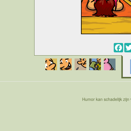
Fac
Cartoon over bruinen in de zon. De zon is enerzijd
vitamene b van, maar de zon is terzelfdertijd ook
krijgt ze ook uv straling te verduren en die is eig
blootstelling rood worden. Hoe langer de blootst
bleke huid gevoeliger is dan een donkere huid. Ee
Dan kan je enkel wat koelende smeersel gebruik
verbergen. Beter dan genezen is nog steeds voo
zon en slechts af en toe aan de zon blootste
zonnecreme in te smeren. Elke zonnecreme bie
ene doet dat sterker dan de andere. De besche
Humor kan schadelijk zijn
Hoe hoger het getal hoe minder straling door
natuurlijk regelmatig je r