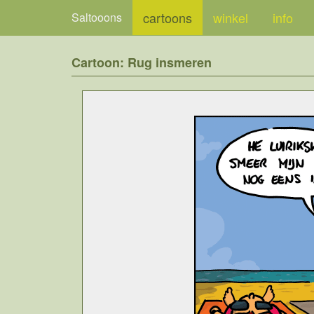
cartoons
winkel
info
Saltooons
Cartoon: Rug insmeren