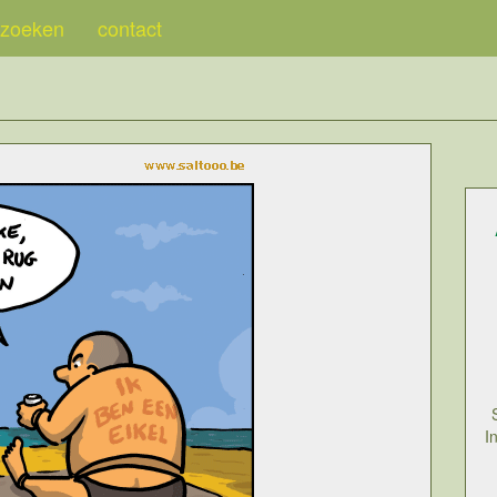
zoeken
contact
I