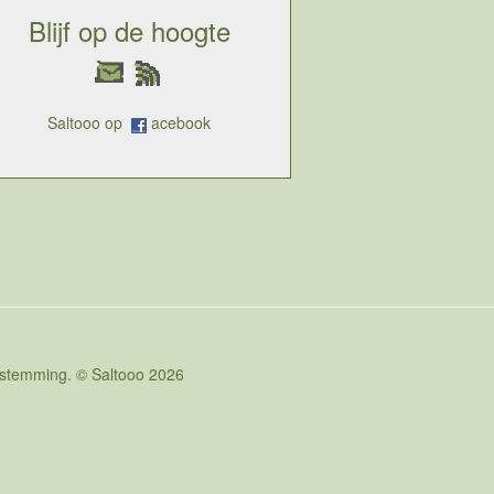
Blijf op de hoogte
Saltooo op
acebook
oestemming. © Saltooo 2026