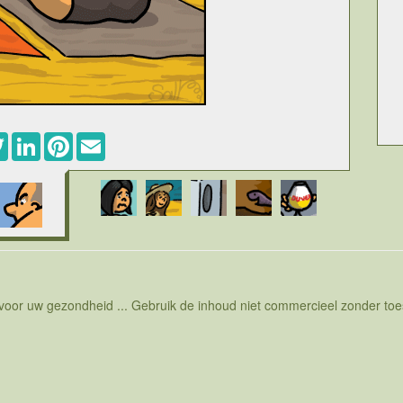
ebook
Twitter
LinkedIn
Pinterest
Email
s noodzakelijk voor de gezondheid, je krijgt er bijvoorbeeld
 gevaarlijk. Wanneer de huid wordt blootgesteld aan de zon,
enlijk niet zo heilzaam. In eerste instantie zal de huid door
elling duurt hoe roder de huid wordt. Het is ook zo dat een
nmaal de huid rood is of verbrand, is het eigenlijk te laat.
en die de pijnlijke gevolgen van een verbrande huid wat
rkomen, met andere woorden je kan je huid bedekken in de
llen. Een andere oplossing is natuurlijk om de huid met
dt bescherming tegen de uv stralen van de zon, maar de
rmingsgraad wordt aangeduid door de zogenaamde factor.
 voor uw gezondheid ... Gebruik de inhoud niet commercieel zonder t
 de zonnecreme zal doorgelaten worden. En dan moet je
ug en andere lichaamsdelen insmeren