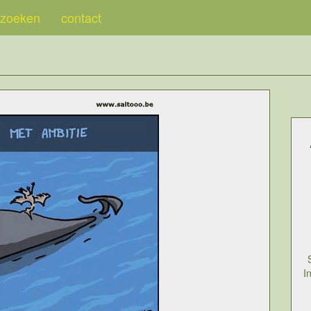
zoeken
contact
I