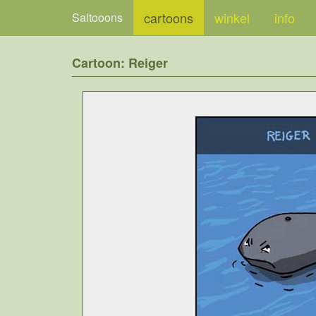
cartoons
winkel
info
Saltooons
Cartoon: Reiger