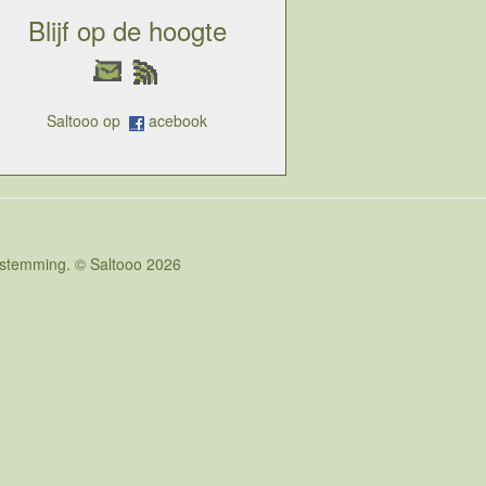
Blijf op de hoogte
Saltooo op
acebook
oestemming. © Saltooo 2026