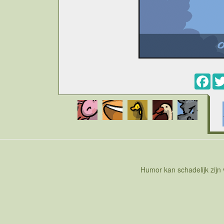
Fac
Cartoon over de werelddag van het orgasme. In 2
alternatieve actie die aandacht vraagt voor d
positieve vibes van een orgasme, postieve ener
doen sturen we daardoor een stukje vrede de wer
betwijfelen maar er zijn slechtere initiatieven o
vinden rond het gebruik van handwerk maar ik ka
het orgasme samen beleeft. U kan dus met zijn al
Of de actie veel mensen over de streep trekt is 
nieuwe vogelsoort. De mus is een vogel die zo he
het milieu. De nieuwe soort heeft een heel typis
Humor kan schadelijk zijn
geluid. In de vlucht gaat de nieuw ontdekte voge
zal dan ook geen toeval zijn dat deze vogel d
orgas