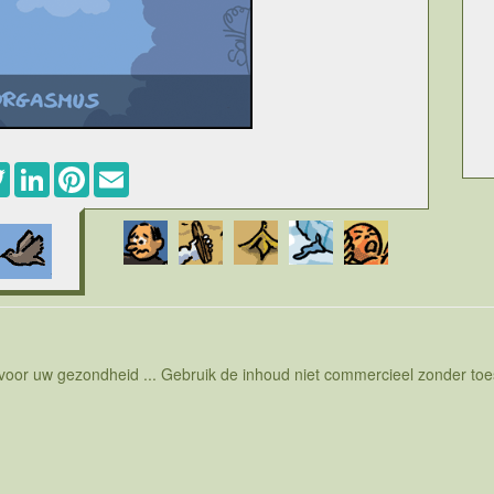
ebook
Twitter
LinkedIn
Pinterest
Email
011 vindt die plaats op 21 december. Het is eigenlijk een
e vrede op aarde. Het geloof achter deze actie is dat de
gie de wereld insturen. Als we dat met zijn allen massaal
eld in. Of dit staalhard wetenschappelijk bewezen valt te
m te steunen. Er is op een site van global orgasm day wat te
n me niet voorstellen dat men er iets op tegen heeft dat u
len vrolijk op en neer gaan en kreunen voor de lieve vrede.
niet bekend. Wat wel toevallig is, is de ontdekking van een
t behoorlijk moeilijk heeft met de ingrepen van de mens op
che manier van vliegen en heeft een behoorlijk kenmerkend
 voor uw gezondheid ... Gebruik de inhoud niet commercieel zonder t
l steeds op en neer en het geluid lijkt wel op gekreun. Het
ie wel wat overeenkomsten vertoont met het orgasme, de
mus is genoemd