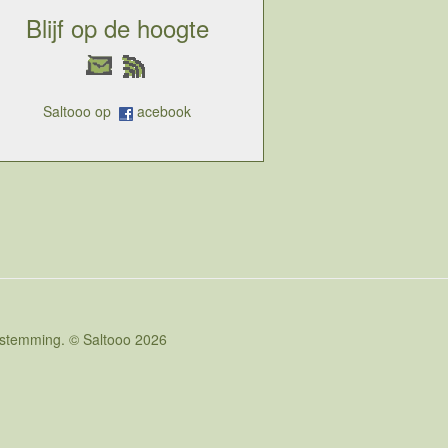
Blijf op de hoogte
Saltooo op
acebook
oestemming. © Saltooo 2026