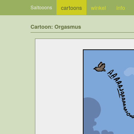
cartoons
winkel
info
Saltooons
Cartoon: Orgasmus