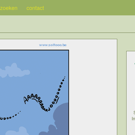
zoeken
contact
I