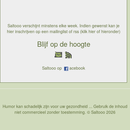
hebben ze weinig mensen nodig om alles effectief te
blokkeren. En dat doen ze keer op keer zonder enige
vorm van wroeging, ook niet naar de reizigers toe.
Vakbondsleden beroepen zich steeds op het recht om
te staken en komen op voor hun rechten hoewel ze
Saltooo verschijnt minstens elke week. Indien gewenst kan je
daar keer op keer een aantal zwakkere groepen onder
hier inschrijven op een mailinglist of rss (klik hier of hieronder)
de reizigers meet treffen en keer op keer ongestraft een
gijzeling organiseren
Blijf op de hoogte
Saltooo op
acebook
Humor kan schadelijk zijn voor uw gezondheid ... Gebruik de inhoud
niet commercieel zonder toestemming. © Saltooo 2026