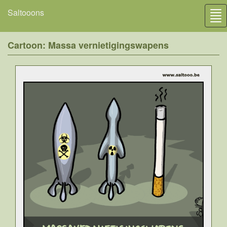
Saltooons
Tog
nav
Cartoon: Massa vernietigingswapens