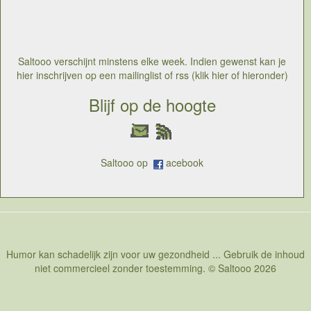
monster, of is die in zijn dromen eerder bang van een
jager onder bed?
Saltooo verschijnt minstens elke week. Indien gewenst kan je
hier inschrijven op een mailinglist of rss (klik hier of hieronder)
Blijf op de hoogte
Saltooo op
acebook
Humor kan schadelijk zijn voor uw gezondheid ... Gebruik de inhoud
niet commercieel zonder toestemming. © Saltooo 2026