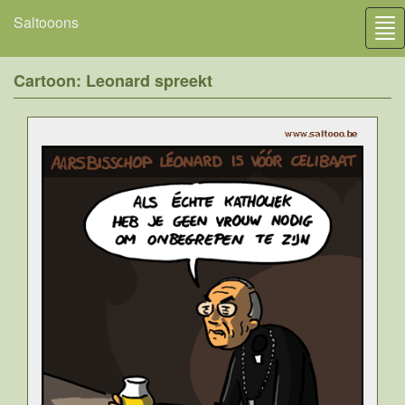
Saltooons
Tog
nav
Cartoon: Leonard spreekt