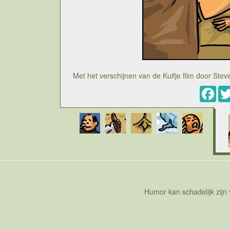
Met het verschijnen van de Kuifje film door Ste
Fac
Cartoon over de vraag die blijkbaar bij voldoend
Kuifje worden dermate vaak en diepgaand geanal
uitgehaald worden die geestelijke vader Herge er
van strook naar strook zonder een idee te hebb
vond bobbie plots een zak zout... Later is Herg
strip een strip, waar je al bij al weinig ru
personages vereenvoudigd en zelfs gekarikaturi
karakter, die eigenlijk vooral deugdzaamheid is o
gaan aftoetsen op alle mogelijke aspecten. Er sp
verwijzing naar enige vorm van sexualiteit. De s
Humor kan schadelijk zijn
zijn stempel op de strips gezet. Er wordt in de 
lossen. Kuifje met Bobbie, een hond, als trouwst
de man. Liefde komt niet aan bod. Nu Steven Sp
opnieuw op, maar ze is al even onzinni