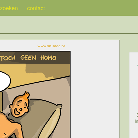
zoeken
contact
I