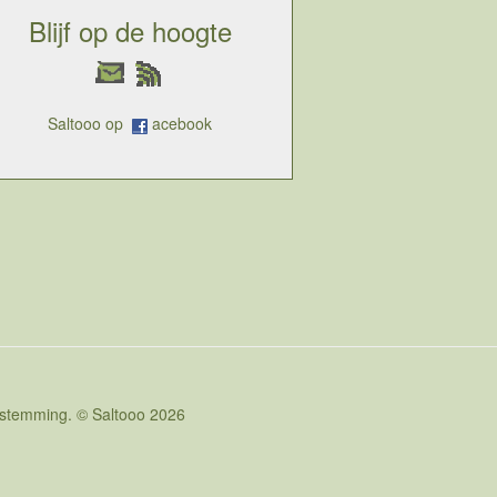
Blijf op de hoogte
Saltooo op
acebook
oestemming. © Saltooo 2026