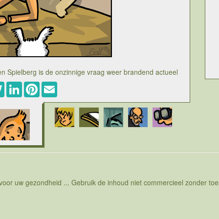
ven Spielberg is de onzinnige vraag weer brandend actueel
ebook
Twitter
LinkedIn
Pinterest
Email
e mensen leeft, namelijk of Kuifje homo is. De strips over
yseerd, dat het haast niet anders kan dan dat er dingen
 nooit ingestopt heeft. De eerste albums tekende hij zelfs
en waar hij naartoe ging. Kuifje werd ondergesneeuwd dan
e veel grondiger gaan uitwerken. Maar zelfs dan blijft een
imte hebt om veel te vertellen. Noodgedwongen worden de
seerd. Het is dan ook onzinning om in een vereenvoudigd
m niet te zeggen saai zonder de stoten van zijn vrienden, te
elen weinig vrouwen in de strip maar er is ook geen enkele
trip stond nog in de kinderschoenen en de tijdsgeest heeft
 voor uw gezondheid ... Gebruik de inhoud niet commercieel zonder t
media zelfs een psychiater opgetrommeld om de vraag op te
e vriend kent geen liefde voor de vrouw maar evenmin voor
ielberg zijn film klaar heeft over Kuifje duikt de vraag
g als de vraag of een van de teletubbies homo is