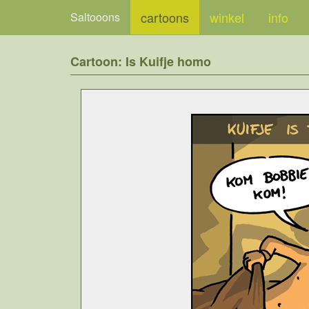
cartoons
winkel
info
Saltooons
Cartoon: Is Kuifje homo