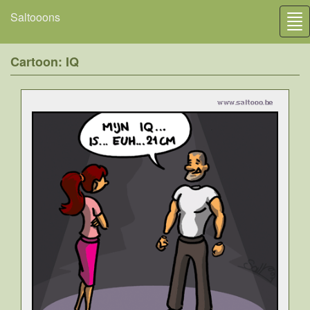
Saltooons
Tog
nav
Cartoon: IQ