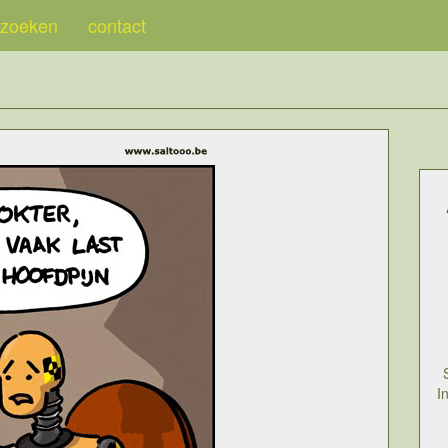
zoeken
contact
I