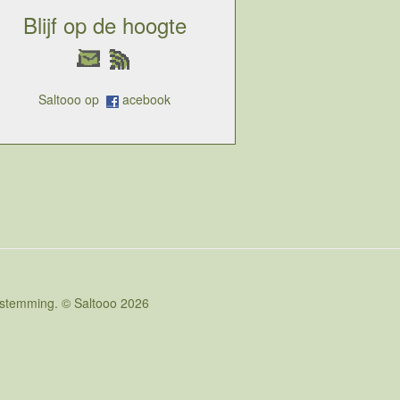
Blijf op de hoogte
Saltooo op
acebook
oestemming. © Saltooo 2026