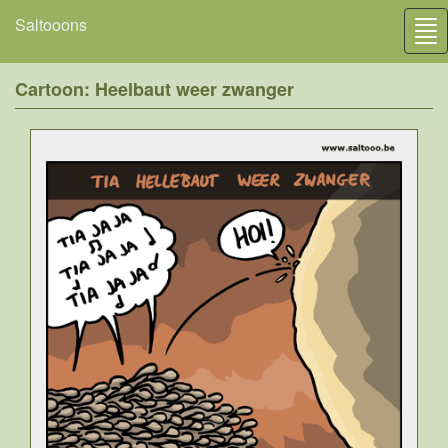
Saltooons
Tog
nav
Cartoon: Heelbaut weer zwanger