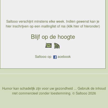
Na een ziekteperiode is Ronnie biggs overleden op 18
december 2013. Biggs was een beroemdheid die op
muzilkaal vlak nog enkele opmerkelijke optredens heeft
gedaan
Saltooo verschijnt minstens elke week. Indien gewenst kan je
hier inschrijven op een mailinglist of rss (klik hier of hieronder)
Blijf op de hoogte
Saltooo op
acebook
Humor kan schadelijk zijn voor uw gezondheid ... Gebruik de inhoud
niet commercieel zonder toestemming. © Saltooo 2026