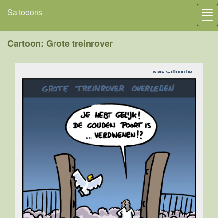
Saltooons
Tog
nav
Cartoon: Grote treinrover