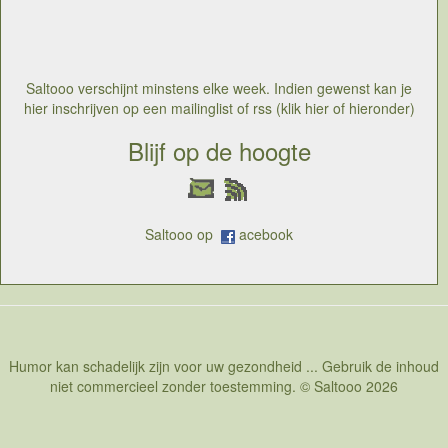
een golfclub dan ook niet bepaald iets om zich te willen
inschrijven, maar raar genoeg is golf misschien wel niet
zo elitair als het lijkt. Integendeel het heeft misschien
wel een zekere vorm van socialisme in zich. Hoe kan
golf dan sociaal zijn? Golf is een van de weinige sporten
Saltooo verschijnt minstens elke week. Indien gewenst kan je
die immers veroderstelt dat elke speler een handicap
hier inschrijven op een mailinglist of rss (klik hier of hieronder)
heeft
Blijf op de hoogte
Saltooo op
acebook
Humor kan schadelijk zijn voor uw gezondheid ... Gebruik de inhoud
niet commercieel zonder toestemming. © Saltooo 2026