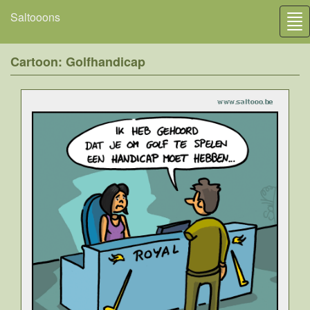
Saltooons
Tog
nav
Cartoon: Golfhandicap