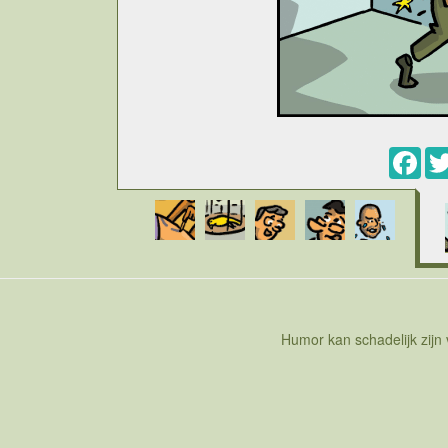
Fac
Cartoon over mensen die last hebben van oncontr
wel vaker voor dan de meeste mensen denken.
opvallend de aandoening is waar we het over hebb
zijn naam gegeven heeft aan het syndroom dat 
hebben wel al van Gilles de la Tourette gehoord
mensen ongecontroleerd beginnen te schelden. 
scheldwoorden. Het kan best wel een heel stuk g
eerder een minder voorkomende vorm of een 
uitgesproken tics. Wat essentieel is, is dat h
Gilles de la Tourette wil bepaalde dingen helema
Humor kan schadelijk zijn
stress het probleem verergert. Hoe meer iemand iet
ongepast is, hoe groter de stress en de kans da
alsof er een slecht mannetje in het hoofd zit dat
manieren om tics te verstoppen maar eigenlijk
voldoende tijd zichtbaar zijn voor men de diagno