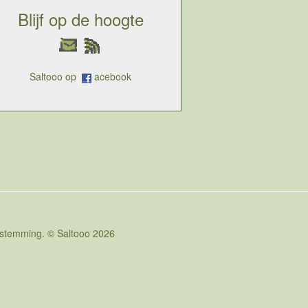
Blijf op de hoogte
Saltooo op
acebook
oestemming. © Saltooo 2026