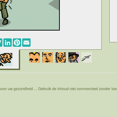
ebook
Twitter
LinkedIn
Pinterest
Email
oleerbare tics. Het klinkt misschien vreemd maar het komt
 De mate waarin tics zich voordoen bepaalt immers hoe
en. Het is de Franse neuroloog, Gilles de la Tourette, die
die oncontroleerbare tics definieert. De meeste mensen
 maar dat is doorgaans vanuit de heel bekende tic waarbij
Fuck en klote zijn in die context dan ook eerder lichte
rover zijn. Maar de uiting van scheldpartijen is eigenlijk
ver doorgedreven vorm. Het kan ook gaan over minder
et ongecontroleerd gebeurd. Iemand met het syndroom van
al niet doen en doet ze vervolgens toch. Het is ook zo dat
 voor uw gezondheid ... Gebruik de inhoud niet commercieel zonder t
s niet wil doen en beseft dat als hij het wel doet, het heel
t het toch gebeurt. Mensen met Tourette ervaren het soms
 op tijd en stond het verkeerde idee heeft. Er zijn wel wat
 zijn ze niet te vermijden. Het moeten tics zijn die ook
se stelt want in de jeugd hebben kinderen soms tics die na