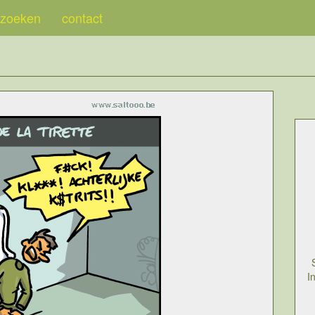
zoeken
contact
I