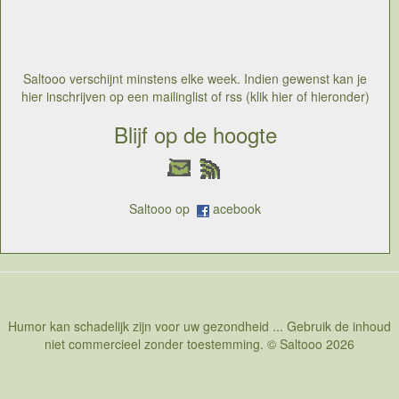
compacte in het niet altijd duidelijk verwoorden van,
maar het laten aanvoelen en het laten interpreteren.
Gedichtendag is een initiatief dat probeert om toch
minstens jaarlijks de mensen wat dichter bij het gedicht
te brengen, de drempel te verlagen
Saltooo verschijnt minstens elke week. Indien gewenst kan je
hier inschrijven op een mailinglist of rss (klik hier of hieronder)
Blijf op de hoogte
Saltooo op
acebook
Humor kan schadelijk zijn voor uw gezondheid ... Gebruik de inhoud
niet commercieel zonder toestemming. © Saltooo 2026