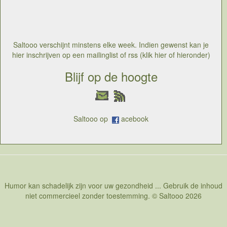
het niet echt meer ziet zitten kan het zijn dat hij de
melding geeft 'terugkeren indien mogelijk', wat vaak niet
bijdraagt tot de goede sfeer in de wagen. Soms is het
gewoon handig de begeleiding simpelweg manueel met
een kaart te doen
Saltooo verschijnt minstens elke week. Indien gewenst kan je
hier inschrijven op een mailinglist of rss (klik hier of hieronder)
Blijf op de hoogte
Saltooo op
acebook
Humor kan schadelijk zijn voor uw gezondheid ... Gebruik de inhoud
niet commercieel zonder toestemming. © Saltooo 2026