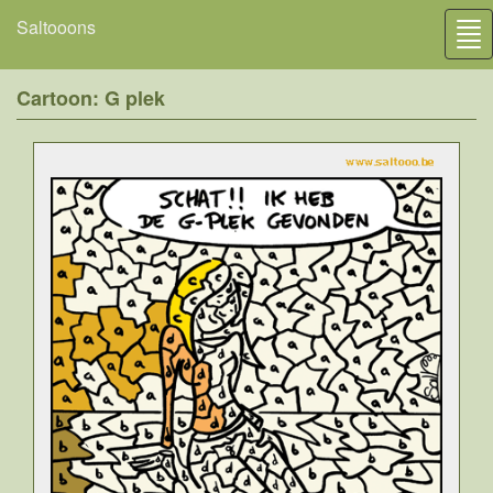
Saltooons
Tog
nav
Cartoon: G plek