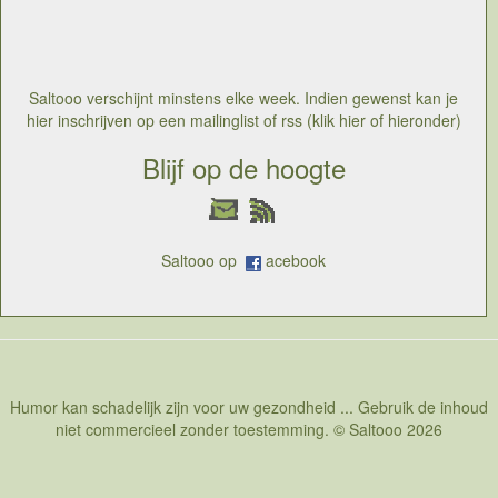
en kleuren, blijft de g plek een mysterie. Er zijn
overtuigden in beide kampen
Saltooo verschijnt minstens elke week. Indien gewenst kan je
hier inschrijven op een mailinglist of rss (klik hier of hieronder)
Blijf op de hoogte
Saltooo op
acebook
Humor kan schadelijk zijn voor uw gezondheid ... Gebruik de inhoud
niet commercieel zonder toestemming. © Saltooo 2026