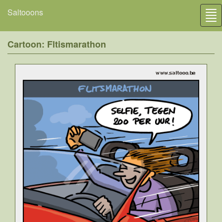
Saltooons
Tog
nav
Cartoon: Fltismarathon