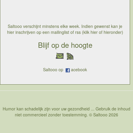
altijd gezien door de persoon die de rekening moet
betalen en die wellicht hier en daar geprobeerd heeft
om te ontkomen. Stel dat die man bij een schipbreuk in
het water ligt en er komt een reddingssloep voorbij met
mensen die de fiscus nog goed kennen omdat die tijden
Saltooo verschijnt minstens elke week. Indien gewenst kan je
het werken iets te ijverig is geweest in hun
hier inschrijven op een mailinglist of rss (klik hier of hieronder)
boekhouding. Voor sommigen zou de gedrevenheid om
in nood te helpen wel eens wat twijfelachtig kunnen zijn
Blijf op de hoogte
Saltooo op
acebook
Humor kan schadelijk zijn voor uw gezondheid ... Gebruik de inhoud
niet commercieel zonder toestemming. © Saltooo 2026