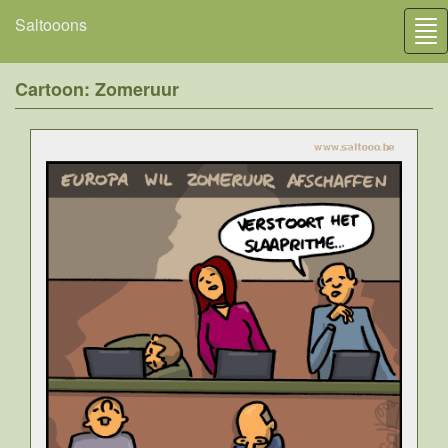
Saltooons
Tog
nav
Cartoon: Zomeruur