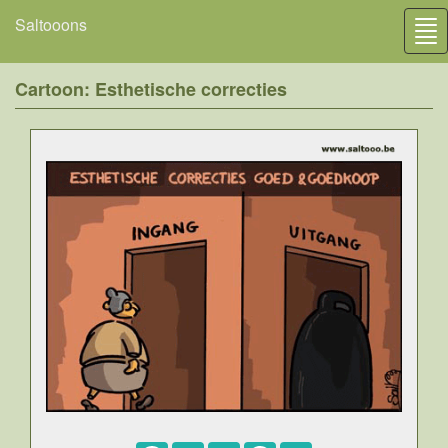
Saltooons
Tog
nav
Cartoon: Esthetische correcties